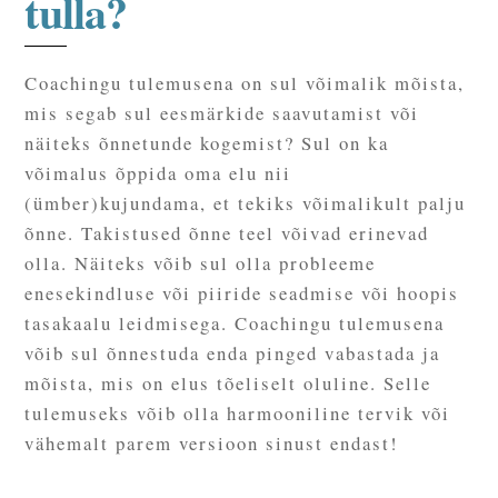
tulla?
Coachingu tulemusena on sul võimalik mõista,
mis segab sul eesmärkide saavutamist või
näiteks õnnetunde kogemist? Sul on ka
võimalus õppida oma elu nii
(ümber)kujundama, et tekiks võimalikult palju
õnne. Takistused õnne teel võivad erinevad
olla. Näiteks võib sul olla probleeme
enesekindluse või piiride seadmise või hoopis
tasakaalu leidmisega. Coachingu tulemusena
võib sul õnnestuda enda pinged vabastada ja
mõista, mis on elus tõeliselt oluline. Selle
tulemuseks võib olla harmooniline tervik või
vähemalt parem versioon sinust endast!