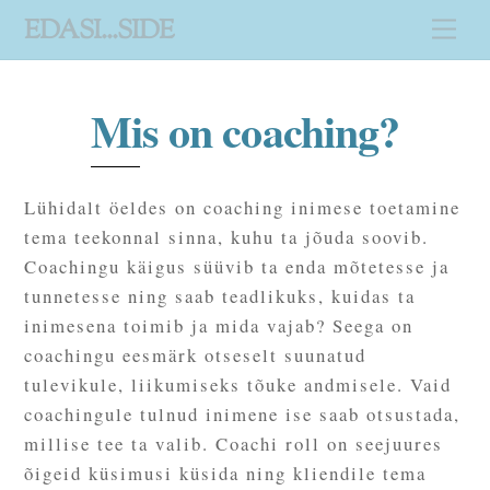
Skip
EDASI...SIDE
Me
to
content
Mis on coaching?
Lühidalt öeldes on coaching inimese toetamine
tema teekonnal sinna, kuhu ta jõuda soovib.
Coachingu käigus süüvib ta enda mõtetesse ja
tunnetesse ning saab teadlikuks, kuidas ta
inimesena toimib ja mida vajab? Seega on
coachingu eesmärk otseselt suunatud
tulevikule, liikumiseks tõuke andmisele. Vaid
coachingule tulnud inimene ise saab otsustada,
millise tee ta valib. Coachi roll on seejuures
õigeid küsimusi küsida ning kliendile tema