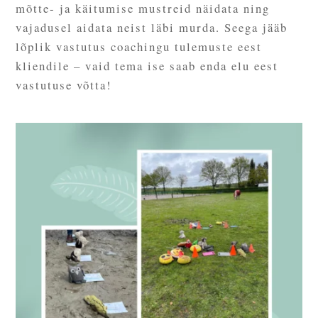
mõtte- ja käitumise mustreid näidata ning
vajadusel aidata neist läbi murda. Seega jääb
lõplik vastutus coachingu tulemuste eest
kliendile – vaid tema ise saab enda elu eest
vastutuse võtta!