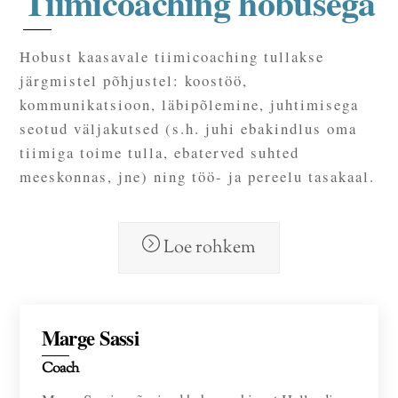
Tiimicoaching hobusega
Hobust kaasavale tiimicoaching tullakse
järgmistel põhjustel: koostöö,
kommunikatsioon, läbipõlemine, juhtimisega
seotud väljakutsed (s.h. juhi ebakindlus oma
tiimiga toime tulla, ebaterved suhted
meeskonnas, jne) ning töö- ja pereelu tasakaal.
Loe rohkem
Marge Sassi
Coach