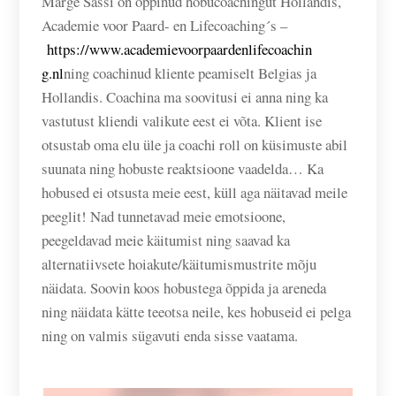
Marge Sassi on õppinud hobucoachingut Hollandis,
Academie voor Paard- en Lifecoaching´s –
https://www.
academievoorpaardenlifecoachin
g.nl
ning coachinud kliente peamiselt Belgias ja
Hollandis. Coachina ma soovitusi ei anna ning ka
vastutust kliendi valikute eest ei võta. Klient ise
otsustab oma elu üle ja coachi roll on küsimuste abil
suunata ning hobuste reaktsioone vaadelda… Ka
hobused ei otsusta meie eest, küll aga näitavad meile
peeglit! Nad tunnetavad meie emotsioone,
peegeldavad meie käitumist ning saavad ka
alternatiivsete hoiakute/käitumismustrite mõju
näidata. Soovin koos hobustega õppida ja areneda
ning näidata kätte teeotsa neile, kes hobuseid ei pelga
ning on valmis sügavuti enda sisse vaatama.