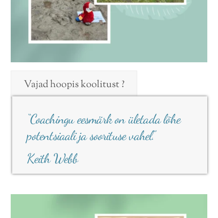
Vajad hoopis koolitust ?
“Coachingu eesmärk on ületada lõhe
potentsiaali ja soorituse vahel.”
Keith Webb