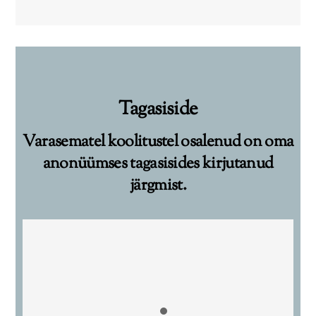
Tagasiside
Varasematel koolitustel osalenud on oma
anonüümses tagasisides kirjutanud
järgmist.
Projektijuhtimise koolitus
Koolitusel käsitletud teemad olid huvitavad ning
koolitaja tõi alati ka selgituseks ja mõtteharjutuseks
näiteid, mis aitas teemast paremini aru saada.