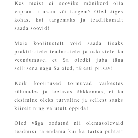
Kes meist ei sooviks mõnikord olla
vapram, ilusam või targem? Oled õiges
kohas, kui targemaks ja teadlikumalt
saada soovid!
Meie koolitustelt võid saada lisaks
praktilistele teadmistele ja oskustele ka
veendumuse, et Sa oledki juba täna
sellisena nagu Sa oled, täiesti piisav!
Kõik koolitused toimuvad väikestes
rühmades ja toetavas õhkkonnas, et ka
eksimine oleks turvaline ja sellest saaks
kiirelt ning valutult õppida!
Oled väga oodatud nii olemasolevaid
teadmisi täiendama kui ka täitsa puhtalt