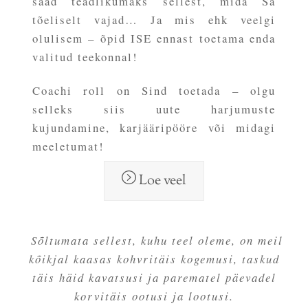
saad teadlikumaks sellest, mida Sa
tõeliselt vajad… Ja mis ehk veelgi
olulisem – õpid ISE ennast toetama enda
valitud teekonnal!
Coachi roll on Sind toetada – olgu
selleks siis uute harjumuste
kujundamine, karjääripööre või midagi
meeletumat!
Loe veel
Sõltumata sellest, kuhu teel oleme, on meil
kõikjal kaasas kohvritäis kogemusi, taskud
täis häid kavatsusi ja parematel päevadel
korvitäis ootusi ja lootusi.