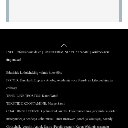
parandada meeskonna koostööd ja
kohanemisvõimet töökohal
Back
To
INFO: info@edasiside.ee | BRONEERIMINE: tel. 53745483 |
Andmekaitse
Top
tingimused
Edasiside kodulehekülg valmis koostöös:
FOTOD: Unsplash, Express Adobe, Academie voor Paard- en Lifecoaching ja
erakogu
TEHNILINE TEOSTUS:
KaaroWood
TEKSTIDE KOOSTAMINE: Marge Sassi
COACHINGU TEKSTID põhinevad isiklikel kogemustel ning järgmiste autorite
materjalidel ja nendega kohtumistel: Tirza Brouwer (coach ja koolitaja), Mandy
Godschalk (coach), Anouk Dahrs (Parelli treener), Karen Walthuis (raamatu